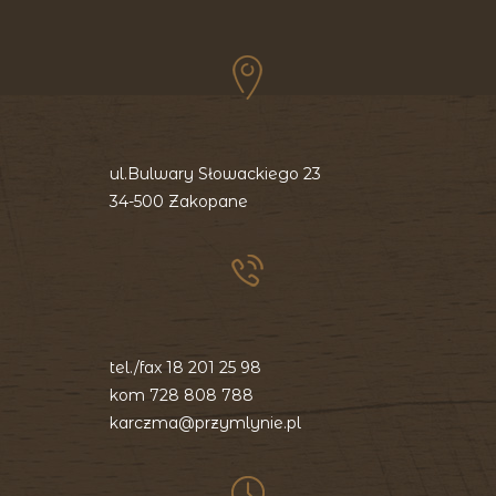
ul.Bulwary Słowackiego 23
34-500 Zakopane
tel./fax
18 201 25 98
kom
728 808 788
karczma@przymlynie.pl