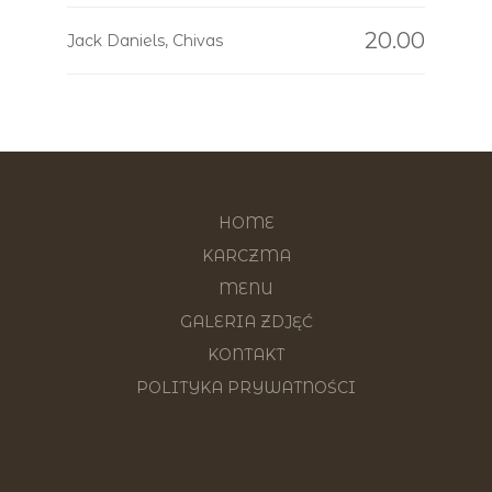
20.00
Jack Daniels, Chivas
HOME
KARCZMA
MENU
GALERIA ZDJĘĆ
KONTAKT
POLITYKA PRYWATNOŚCI