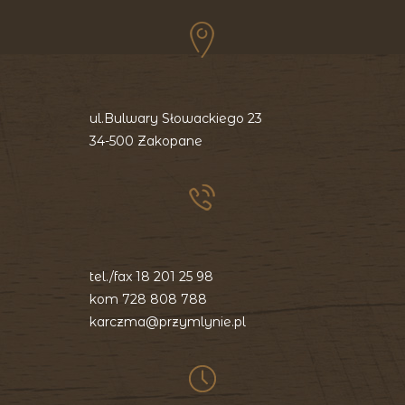
ul.Bulwary Słowackiego 23
34-500 Zakopane
tel./fax
18 201 25 98
kom
728 808 788
karczma@przymlynie.pl