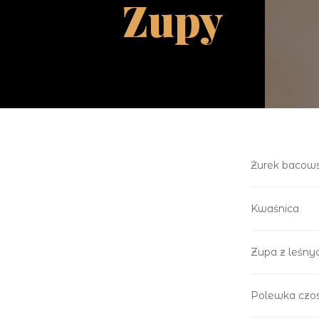
Zupy
Żurek bacows
Kwaśnica
Zupa z leśn
Polewka cz