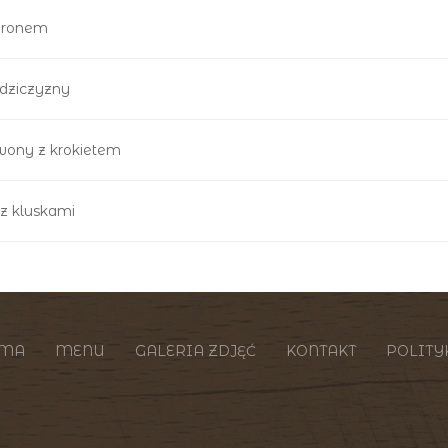
aronem
dziczyzny
rwony z krokietem
z kluskami
ZMA
MENU
GALERIA ZDJĘĆ
KONTAKT
POLITY