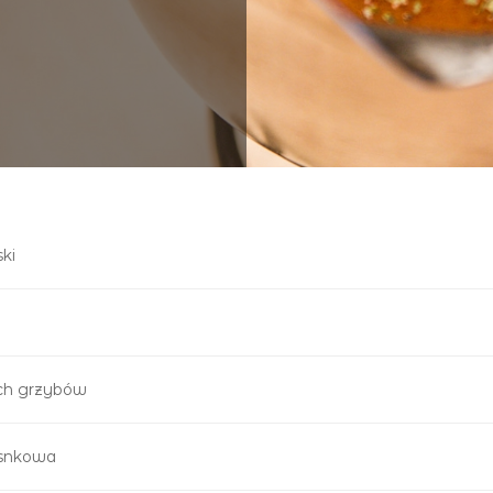
ki
ych grzybów
osnkowa