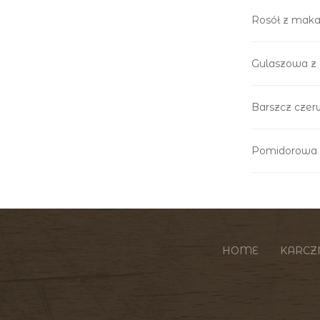
Rosół z mak
Gulaszowa z 
Barszcz cze
Pomidorowa 
HOME
KARC