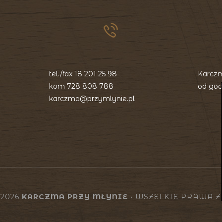
tel./fax
18 201 25 98
Karczm
kom
728 808 788
od god
karczma@przymlynie.pl
 2026
KARCZMA PRZY MŁYNIE
• WSZELKIE PRAWA 