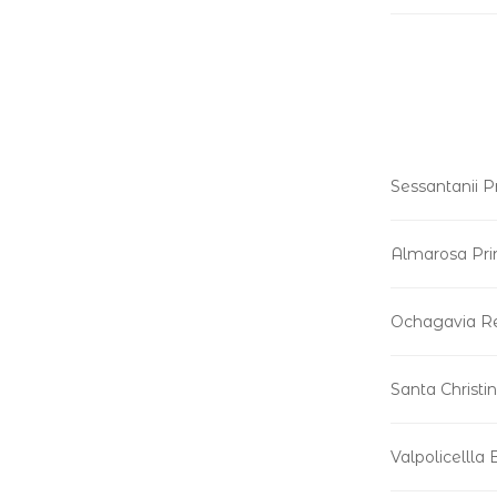
Sessantanii 
Almarosa Pri
Ochagavia Re
Santa Christi
Valpolicelll