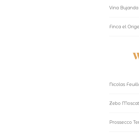
Vina Bujanda 
Finca el Ori
W
Nicolas Feui
Zebo Moscato 
Prossecco Te