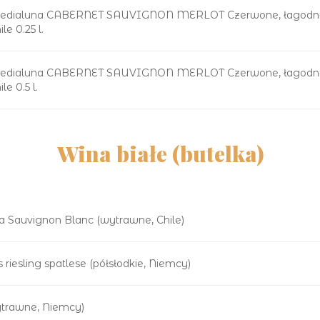
edialuna CABERNET SAUVIGNON MERLOT Czerwone, łagodn
ile 0.25 l.
edialuna CABERNET SAUVIGNON MERLOT Czerwone, łagodn
le 0.5 l.
Wina białe (butelka)
a Sauvignon Blanc (wytrawne, Chile)
riesling spatlese (półsłodkie, Niemcy)
ytrawne, Niemcy)