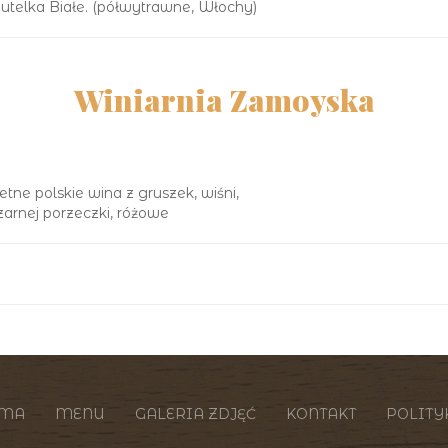
utelka Białe. (półwytrawne, Włochy)
Winiarnia Zamoyska
etne polskie wina z gruszek, wiśni,
zarnej porzeczki, różowe
ZMA
MENU
GALERIA ZDJĘĆ
KONTAKT
POLITY