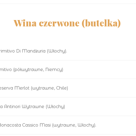
Wina czerwone (butelka)
Primitivo Di Mandżuria (Włochy).
mitivo (półwytrawne, Niemcy)
serva Merlot (wytrawne, Chile)
na Antinori Wytrawne (Włochy)
a Bonacosta Cassico Masi (wytrawne, Włochy).