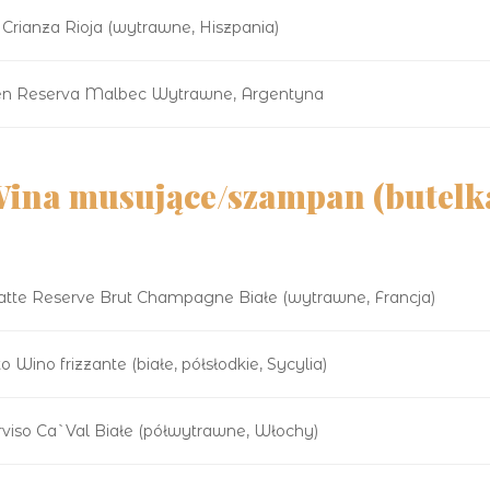
Crianza Rioja (wytrawne, Hiszpania)
gen Reserva Malbec Wytrawne, Argentyna
ina musujące/szampan (butelk
llatte Reserve Brut Champagne Białe (wytrawne, Francja)
Wino frizzante (białe, półsłodkie, Sycylia)
rviso Ca`Val Białe (półwytrawne, Włochy)