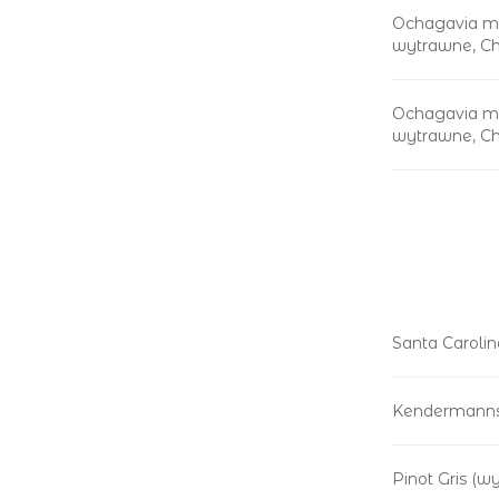
Ochagavia m
wytrawne, Ch
Ochagavia m
wytrawne, Chi
Santa Carolin
Kendermanns 
Pinot Gris (w