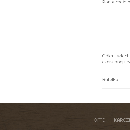
Ponte mała b
Odkryj szlach
czerwonej i c
Butelka
HOME
KARC