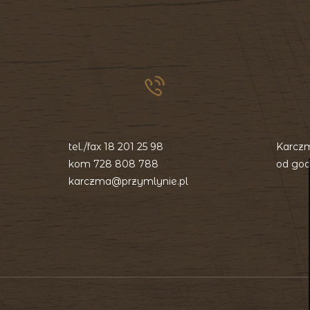
tel./fax
18 201 25 98
Karczm
kom
728 808 788
od god
karczma@przymlynie.pl